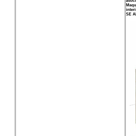
asoci
Maque
inter
SE A