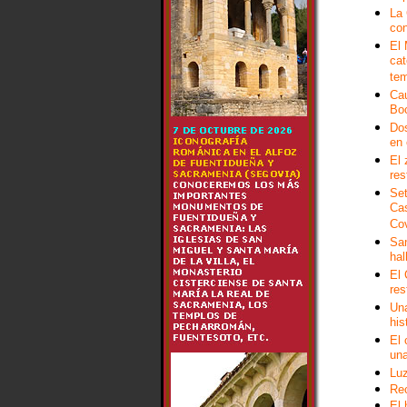
La 
con
El
cat
te
Cau
Boc
Dos
en 
El 
res
Set
Cas
Cov
San
hal
El 
res
Una
his
El 
una
Luz
Rec
El 