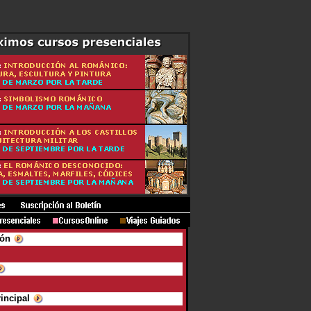
ión
rincipal