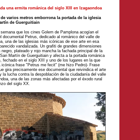
da una ermita románica del siglo XIII en Izagaondoa
i de varios metros emborrona la portada de la iglesia
rtín de Guerguitiain
semana que los cines Golem de Pamplona acogían el
el documental Petrus, dedicado al románico del valle de
a, una de las iglesias más icónicas de ese arte en esa
parecido vandalizada. Un grafiti de grandes dimensiones
 negro, plateado y rojo mancha la fachada principal de la
 San Martín de Guerguitiain y afecta a la portada románica
, fechado en el siglo XIII y uno de los lugares en la que
 icónica frase "Petrus me fecit" (me hizo Pedro)- Frase
ue gira precisamente ese documental que reivindica el arte
 la lucha contra la despoblación de la ciudadanía del valle
ndoa, una de las zonas más afectadas por el éxodo rural
nzo del siglo XX.