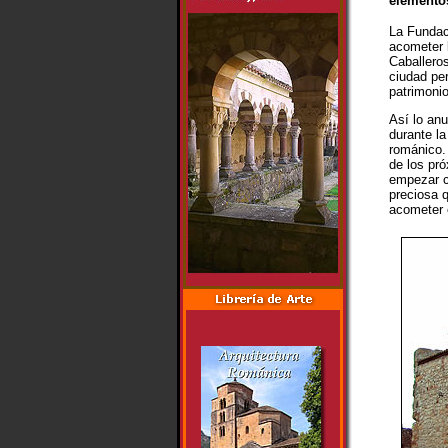
elementos
La Fundac
acometer l
Caballero
ciudad per
patrimoni
Así lo anu
durante la
románico. 
de los pr
empezar c
preciosa q
acometer e