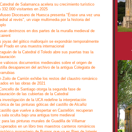
Catedral de Salamanca acelera su crecimiento turístico
 332.000 visitantes en 2025
 Museo Diocesano de Huesca presenta "Érase una vez una
edral al revés", un viaje multimedia por la historia del
mplo
san destrozos en dos partes de la muralla medieval de
airent
 joyas del gótico mallorquín se expondrán temporalmente
el Prado en una muestra internacional
zaguán de la Catedral d Toledo abre sus puertas tras la
tauración
e valiosos documentos medievales sobre el origen de
tilla desaparecen del archivo de la antigua Colegiata de
arrubias
 Zoilo de Carrión exhibe los restos del claustro románico
lados en las obras de 2021
Concello de Santiago otorga la segunda fase de
tauración de las cubiertas de la Catedral
 investigación de la UCA redefine la interpretación
tórica de las pinturas góticas del castillo de Alcañiz
castillo que vuelve a despertar en Castellón: recuperan
 sala oculta bajo una antigua torre medieval
 para las pinturas murales de Guadilla de Villamar
uperados en un libro tres maestros canteros románicos
histórico monasterio de Burgos que ya es Bien de Interés