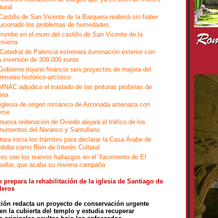
tural
Castillo de San Vicente de la Barquera reabrirá sin haber
lucionado los problemas de humedades
rumbe en el muro del castillo de San Vicente de la
sierra
Catedral de Palencia estrenará iluminación exterior con
 inversión de 300.000 euros
Gobierno riojano financia seis proyectos de mejora del
rimonio histórico-artístico
MNAC adjudica el traslado de las pinturas profanas de
ena
iglesia de origen románico de Arconada amenaza con
erse
nueva ordenación de Oviedo alejará el tráfico de los
numentos del Naranco y Santullano
tura inicia los trámites para declarar la Casa Árabe de
doba como Bien de Interés Cultural
os son los nuevos hallazgos en el Yacimiento de El
bollar, que acaba su novena campaña
 prepara la rehabilitación de la iglesia de Santiago de
leros
ión redacta un proyecto de conservación urgente
en la cubierta del templo y estudia recuperar