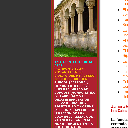
Cul
El 
so
Der
Son
La 
una
El 
pat
El 
Sij
La 
ca
La 
mo
Cul
Cór
Est
Re
Zamorarte
los Cabal
La fundac
centrado 