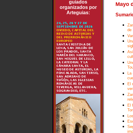
guiados
Mayo d
organizados por
Arteguias:
Sumario
Zam
de 
Van
Una
sig
Así
cul
Unc
Tou
La 
cue
El 
ver
Zam
rel
El 
Tor
Los
Esc
Seg
imp