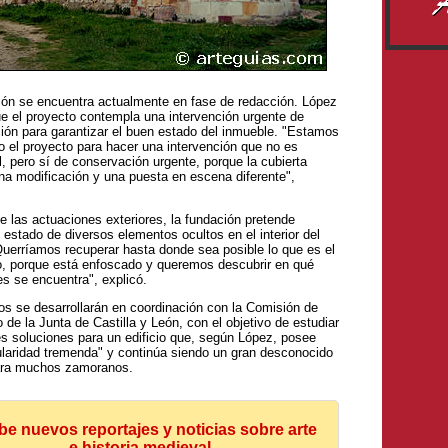
ión se encuentra actualmente en fase de redacción. López
ue el proyecto contempla una intervención urgente de
ión para garantizar el buen estado del inmueble. "Estamos
o el proyecto para hacer una intervención que no es
l, pero sí de conservación urgente, porque la cubierta
na modificación y una puesta en escena diferente",
 las actuaciones exteriores, la fundación pretende
l estado de diversos elementos ocultos en el interior del
Querríamos recuperar hasta donde sea posible lo que es el
, porque está enfoscado y queremos descubrir en qué
s se encuentra", explicó.
os se desarrollarán en coordinación con la Comisión de
 de la Junta de Castilla y León, con el objetivo de estudiar
es soluciones para un edificio que, según López, posee
ularidad tremenda" y continúa siendo un gran desconocido
ara muchos zamoranos.
be nuevos reportajes y noticias sobre arte
e historia medieval