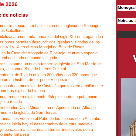
e 2026
Monograf
 de noticias
Noticias
orarte prepara la rehabilitación de la iglesia de Santiago
los Caballeros
dalizada una ermita románica del siglo XIII en Izagaondoa
s obras permiten descubrir dos iglesias visigodas de los
los VII y IX en el Mas Montjoi de Baix de Roses
 es la Casa del Abogado de Riba-roja: el nuevo espacio
tural dedicado al mundo visigodo
astillo suma un nuevo tesoro: la Iglesia de San Martín de
rs, declarada Bien de Interés Cultural
catedral de Toledo celebra 800 años con 330 obras que
ntan su historia de fe, poder y riqueza
monasterio medieval de Castellón que volverá a brillar este
ano tras siglos de historia
ora recupera digitalmente 355 piezas de su patrimonio
igioso robado
historiador David Micael sitúa el Apostolado de Alba de
mes en la iglesia de San Hervás
 andamios vuelven al Patio de los Leones de la Alhambra
alona inicia hoy el desescombro de la torre medieval
orbe sacará a la luz dos cisternas medievales de su
onente fortaleza