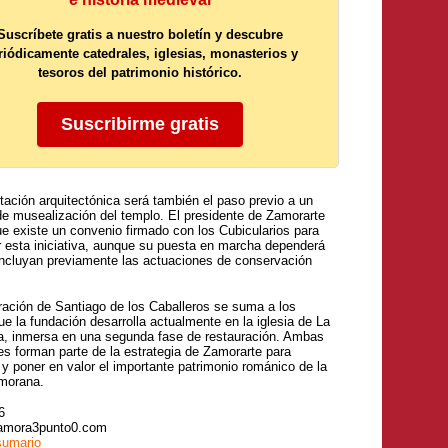
Suscríbete gratis a nuestro boletín y descubre
riódicamente catedrales, iglesias, monasterios y
tesoros del patrimonio histórico.
Suscribirme gratis
itación arquitectónica será también el paso previo a un
de musealización del templo. El presidente de Zamorarte
ue existe un convenio firmado con los Cubicularios para
ar esta iniciativa, aunque su puesta en marcha dependerá
ncluyan previamente las actuaciones de conservación
ración de Santiago de los Caballeros se suma a los
ue la fundación desarrolla actualmente en la iglesia de La
, inmersa en una segunda fase de restauración. Ambas
es forman parte de la estrategia de Zamorarte para
y poner en valor el importante patrimonio románico de la
amorana.
6
amora3punto0.com
sumario