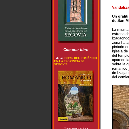
Vandaliza
Un grafit
de San Ma
La misma 
estreno d
Izagaondo
zona ha a
pintado en
Comprar libro
iglesia de
del templo
Título:
RUTAS DEL ROMÁNICO
aparece la
EN LA PROVINCIA DE
sobre la q
SEGOVIA
románico y
de Izagao
del comie