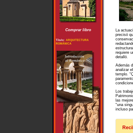
Comprar libro
La actuac
precisó q
conservac
Título:
ARQUITECTURA
redactand
ROMÁNICA
estructura
requiere u
detalló.
Además de
analizar e
templo. "
paramento
condicione
Los trabaj
Patrimonio
las mejor
"una sing
incluso p
Reci