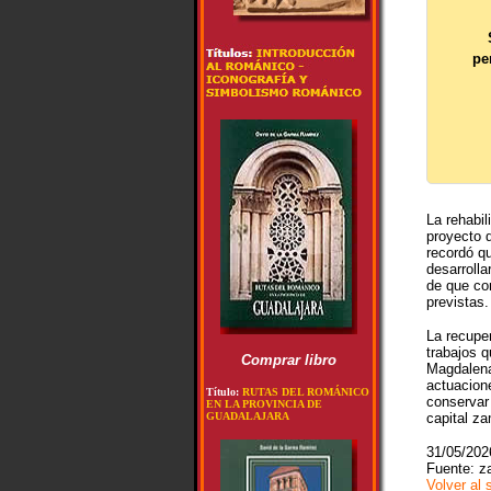
pe
La rehabil
proyecto 
recordó q
desarroll
de que co
previstas.
La recupe
trabajos q
Comprar libro
Magdalena
actuacion
Título:
RUTAS DEL ROMÁNICO
conservar 
EN LA PROVINCIA DE
GUADALAJARA
capital z
31/05/202
Fuente:
z
Volver al 