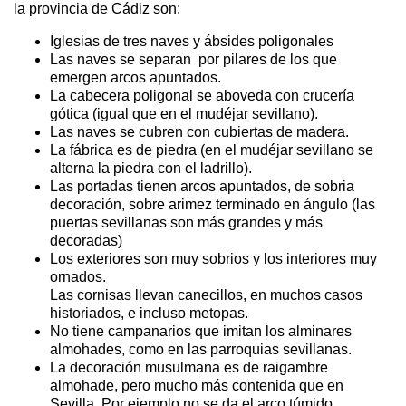
la provincia de Cádiz son:
Iglesias de tres naves y ábsides poligonales
Las naves se separan por pilares de los que
emergen arcos apuntados.
La cabecera poligonal se aboveda con crucería
gótica (igual que en el mudéjar sevillano).
Las naves se cubren con cubiertas de madera.
La fábrica es de piedra (en el mudéjar sevillano se
alterna la piedra con el ladrillo).
Las portadas tienen arcos apuntados, de sobria
decoración, sobre arimez terminado en ángulo (las
puertas sevillanas son más grandes y más
decoradas)
Los exteriores son muy sobrios y los interiores muy
ornados.
Las cornisas llevan canecillos, en muchos casos
historiados, e incluso metopas.
No tiene campanarios que imitan los alminares
almohades, como en las parroquias sevillanas.
La decoración musulmana es de raigambre
almohade, pero mucho más contenida que en
Sevilla. Por ejemplo no se da el arco túmido.