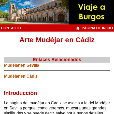
CONTACTO
PÁGINA DE INICIO
Arte Mudéjar en Cádiz
Enlaces Relacionados
Mudéjar en Sevilla
Mudéjar en Cádiz
Introducción
La página del mudéjar en Cádiz se asocia a la del Mudéjar
en Sevilla porque, como veremos, muestra unas grandes
similitudes y se puede decir, salvo por algunos detalles,